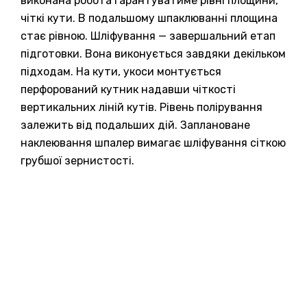
виконана робота гарантуватиме рівні площини,
чіткі кути. В подальшому шпаклюванні площина
стає рівною. Шліфування — завершальний етап
підготовки. Вона виконується завдяки декільком
підходам. На кути, укоси монтується
перфорований кутник надавши чіткості
вертикальних ліній кутів. Рівень полірування
залежить від подальших дій. Заплановане
наклеювання шпалер вимагає шліфування сіткою
грубшої зернистості.