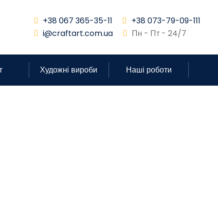
+38 067 365-35-11
+38 073-79-09-111
i@craftart.com.ua
Пн - Пт - 24/7
т
Художні вироби
Наші роботи
нтер’єру ЖК Ві
Квартира
Craftart
Дизайн Інтер’єру ЖК Вікінг Парк Квартира