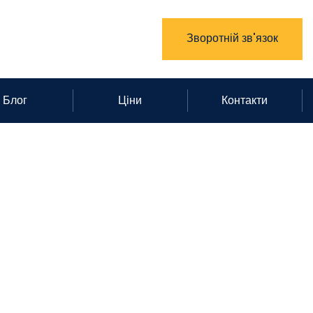
Зворотній зв'язок
Блог
Ціни
Контакти
кінг Парк