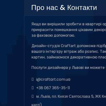
Про нас & Контакти
Якщо ви вирішили зробити в квартирі о
прикрасити помешкання цікавим декоро
за фаховою допомогою.
Дизайн-студія Сraftart допоможе підіб
вашого інтер’єру вітраж або розпис. Та
картин, займаємося декоративною плас
Послуги дизайнера у Львові ви можете 
i@craftart.com.ua
+38 067 365-35-11
м. Львів, пл. Князя Святослава 5, ЖК К
карті
)