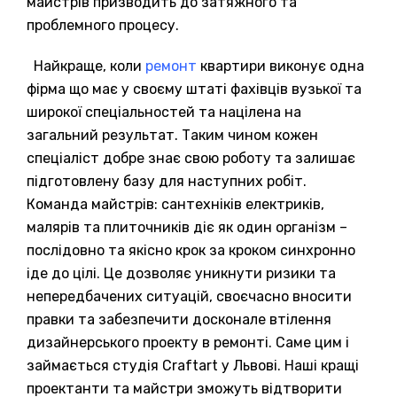
майстрів призводить до затяжного та
проблемного процесу.
Найкраще, коли
ремонт
квартири виконує одна
фірма що має у своєму штаті фахівців вузької та
широкої спеціальностей та націлена на
загальний результат. Таким чином кожен
спеціаліст добре знає свою роботу та залишає
підготовлену базу для наступних робіт.
Команда майстрів: сантехніків електриків,
малярів та плиточників діє як один організм –
послідовно та якісно крок за кроком синхронно
іде до цілі. Це дозволяє уникнути ризики та
непередбачених ситуацій, своєчасно вносити
правки та забезпечити досконале втілення
дизайнерського проекту в ремонті. Саме цим і
займається студія Craftart у Львові. Наші кращі
проектанти та майстри зможуть відтворити