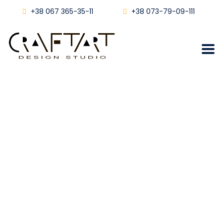
+38 067 365-35-11
+38 073-79-09-111
Виконання та супровід
ремонтних робіт у
Львові.
Craftart
Блог
Виконання Та Супровід Ремонтних Робіт У Львові.