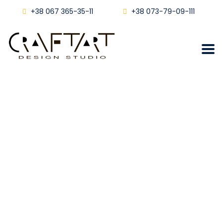
+38 067 365-35-11
+38 073-79-09-111
Підвісна стеля з
гіпсокартону. Львів
Craftart
Блог
Підвісна Стеля З Гіпсокартону. Львів