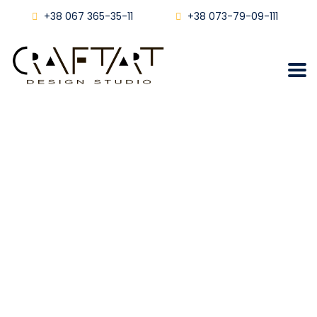
+38 067 365-35-11
+38 073-79-09-111
Гіпсова плитка
Австрійська цегла.
Львів
Craftart
Блог
Гіпсова Плитка Австрійська Цегла. Львів