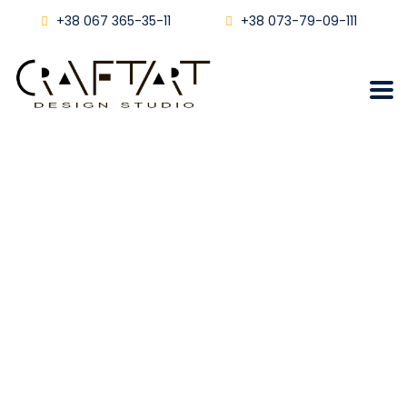
+38 067 365-35-11
+38 073-79-09-111
Дизайн та ремонт
двокімнатної квартири
«під ключ»
Craftart
Блог
Дизайн Та Ремонт Двокімнатної Квартири «під Ключ»