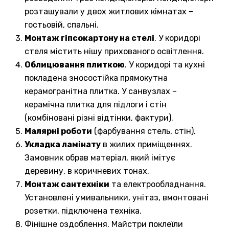
розташували у двох житлових кімнатах –
гостьовій, спальні.
Монтаж гіпсокартону на стелі
. У коридорі
стеля містить нішу прихованого освітлення.
Облицювання плиткою
. У коридорі та кухні
покладена зносостійка прямокутна
керамогранітна плитка. У санвузлах –
керамічна плитка для підлоги і стін
(комбіновані різні відтінки, фактури).
Малярні роботи
(фарбування стель, стін).
Укладка ламінату
в жилих приміщеннях.
Замовник обрав матеріал, який імітує
деревину, в коричневих тонах.
Монтаж сантехніки
та електрообладнання.
Установлені умивальники, унітаз, вмонтовані
розетки, підключена техніка.
Фінішне оздоблення. Майстри поклеїли